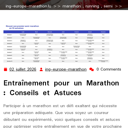
ing-europe-marathon.lu
>>
marathon
,
running
,
semi
>>
Optimiser son Entraînement pour un Marathon : Conseils et
Astuces
02 juillet 2026
ing-europe-marathon
0 Comments
02
ing-
juillet
europe-
Entraînement pour un Marathon
2026
marathon
: Conseils et Astuces
Participer à un marathon est un défi exaltant qui nécessite
une préparation adéquate. Que vous soyez un coureur
débutant ou expérimenté, voici quelques conseils et astuces
pour optimiser votre entraînement en vue de votre prochaine