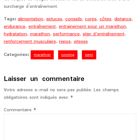
surcharge d’entraînement.
Tags:
alimentation
,
astuces
,
conseils
,
corps
,
côtes
,
distance
,
endurance
,
entraînement
,
entrainement pour un marathon
,
hydratation
,
marathon
,
performance
,
plan d'entraînement
,
renforcement musculaire
,
repos
,
vitesse
Categories:
marathon
running
semi
Laisser un commentaire
Votre adresse e-mail ne sera pas publiée.
Les champs
obligatoires sont indiqués avec
*
Commentaire
*