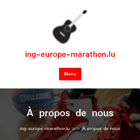
Skip
to
content
ing-europe-marathon.lu
Menu
À propos de nous
ing-europe-marathon.lu
>> À propos de nous