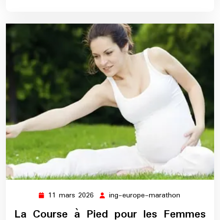
11 mars 2026
ing-europe-marathon
11
ing-
mars
europe-
La Course à Pied pour les Femmes
2026
marathon