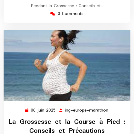
Pendant la Grossesse : Conseils et…
0 Comments
06 juin 2025
ing-europe-marathon
06
ing-
juin
europe-
La Grossesse et la Course à Pied :
2025
marathon
Conseils et Précautions