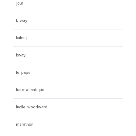
jour
k way
kalenji
kway
le pape
loire atlantique
lucile woodward
marathon