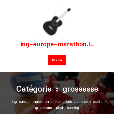
Skip
to
content
ing-europe-marathon.lu
Menu
Catégorie :
grossesse
ing-europe-marathon.lu
>>
courir
,
course a pied
,
grossesse
,
pied
,
running