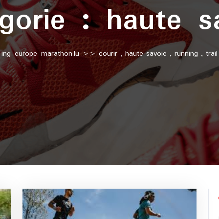
gorie :
haute s
ing-europe-marathon.lu
>>
courir
,
haute savoie
,
running
,
trail