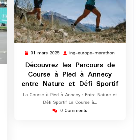
01 mars 2025
ing-europe-marathon
01
ing-
mars
europe-
Découvrez les Parcours de
2025
marathon
Course à Pied à Annecy
ng-
europe-
entre Nature et Défi Sportif
marathon
La Course à Pied à Annecy : Entre Nature et
Défi Sportif La Course à…
0 Comments