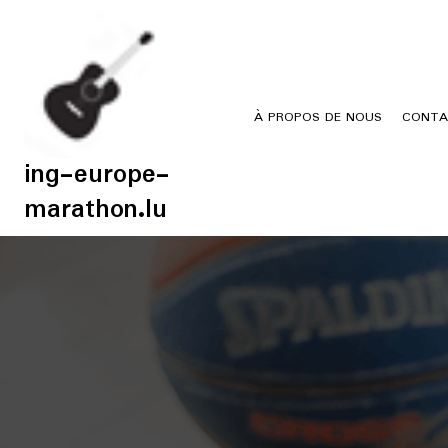
Skip
to
content
À PROPOS DE NOUS
CONTA
ing-europe-
marathon.lu