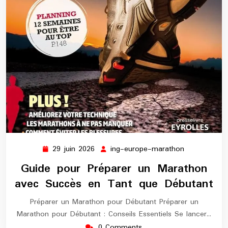
29 juin 2026
ing-europe-marathon
29
ing-
juin
europe-
Guide pour Préparer un Marathon
2026
marathon
avec Succès en Tant que Débutant
Préparer un Marathon pour Débutant Préparer un
Marathon pour Débutant : Conseils Essentiels Se lancer…
0 Comments