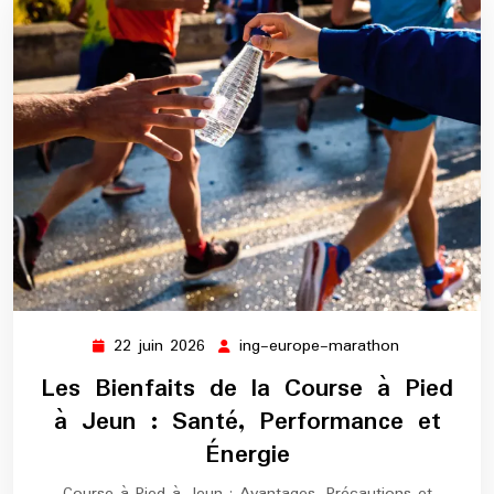
22 juin 2026
ing-europe-marathon
22
ing-
juin
europe-
Les Bienfaits de la Course à Pied
2026
marathon
à Jeun : Santé, Performance et
Énergie