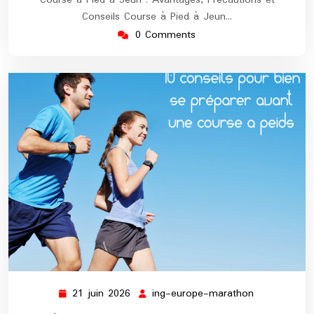
Course à Pied à Jeun : Avantages, Précautions et
Conseils Course à Pied à Jeun…
0 Comments
21 juin 2026
ing-europe-marathon
21
ing-
juin
europe-