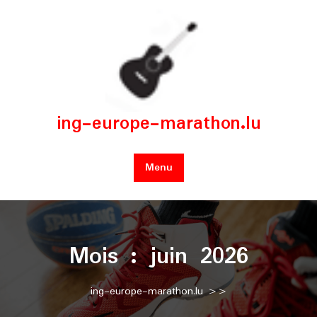
Skip
to
content
ing-europe-marathon.lu
Menu
Mois :
juin 2026
ing-europe-marathon.lu
>>