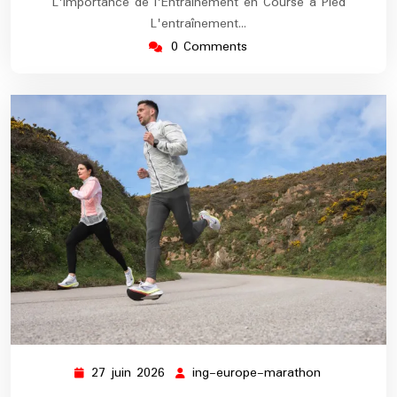
L'Importance de l'Entraînement en Course à Pied
L'entraînement…
0 Comments
27 juin 2026
ing-europe-marathon
27
ing-
juin
europe-