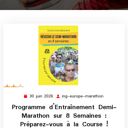
30 juin 2026
ing-europe-marathon
30
ing-
juin
europe-
Programme d’Entraînement Demi-
2026
marathon
Marathon sur 8 Semaines :
Préparez-vous à la Course !