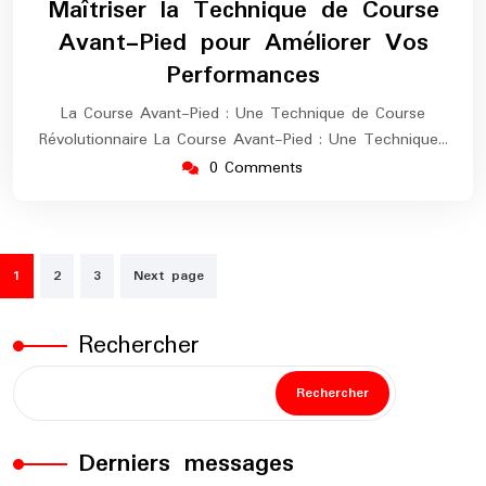
Maîtriser la Technique de Course
2026
marathon
Avant-Pied pour Améliorer Vos
Performances
La Course Avant-Pied : Une Technique de Course
Révolutionnaire La Course Avant-Pied : Une Technique…
0 Comments
Pagination
1
2
3
Next page
des
publications
Rechercher
Rechercher
Derniers messages