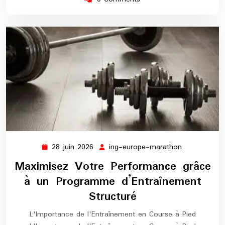
28 juin 2026
ing-europe-marathon
28
ing-
juin
europe-
Maximisez Votre Performance grâce
2026
marathon
à un Programme d’Entraînement
Structuré
L'Importance de l'Entraînement en Course à Pied