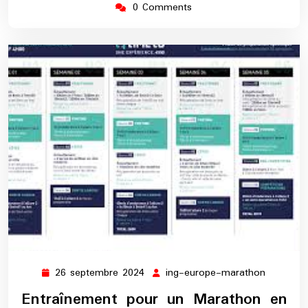
0 Comments
26 septembre 2024
ing-europe-marathon
26
ing-
septembre
europe-
Entraînement pour un Marathon en
2024
maratho