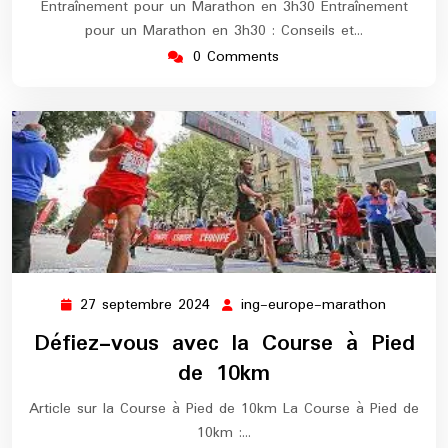
Entraînement pour un Marathon en 3h30 Entraînement
pour un Marathon en 3h30 : Conseils et…
0 Comments
27 septembre 2024
ing-europe-marathon
27
ing-
septembre
europe-
Défiez-vous avec la Course à Pied
2024
maratho
de 10km
Article sur la Course à Pied de 10km La Course à Pied de
10km :…