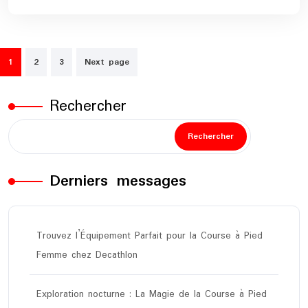
Pagination
1
2
3
Next page
des
publications
Rechercher
Rechercher
Derniers messages
Trouvez l’Équipement Parfait pour la Course à Pied
Femme chez Decathlon
Exploration nocturne : La Magie de la Course à Pied