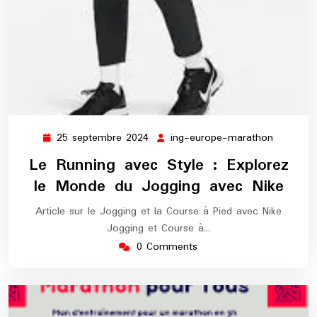
25 septembre 2024
ing-europe-marathon
25
ing-
septembre
europe-
Le Running avec Style : Explorez
2024
maratho
le Monde du Jogging avec Nike
Article sur le Jogging et la Course à Pied avec Nike
Jogging et Course à…
0 Comments