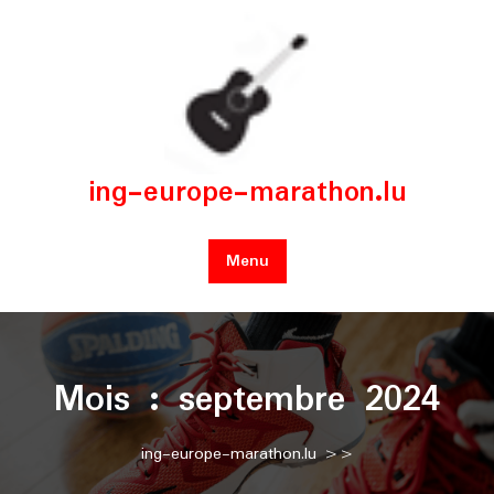
Skip
to
content
ing-europe-marathon.lu
Menu
Mois :
septembre 2024
ing-europe-marathon.lu
>>