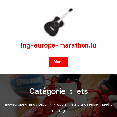
Skip
to
content
ing-europe-marathon.lu
Menu
Catégorie :
ets
ing-europe-marathon.lu
>>
courir
,
ets
,
grossesse
,
pied
,
running