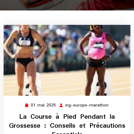
01 mai 2025
ing-europe-marathon
01
ing-
mai
europe-
La Course à Pied Pendant la
2025
marathon
Grossesse : Conseils et Précautions