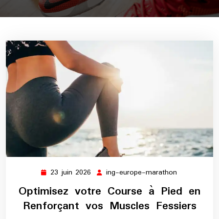
23 juin 2026
ing-europe-marathon
23
ing-
juin
europe-
Optimisez votre Course à Pied en
2026
marathon
Renforçant vos Muscles Fessiers