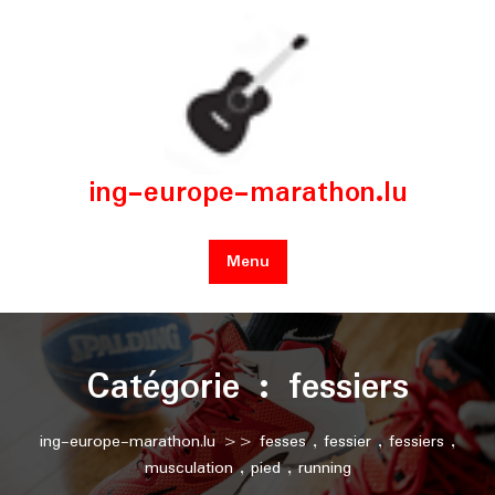
Skip
to
content
ing-europe-marathon.lu
Menu
Catégorie :
fessiers
ing-europe-marathon.lu
>>
fesses
,
fessier
,
fessiers
,
musculation
,
pied
,
running