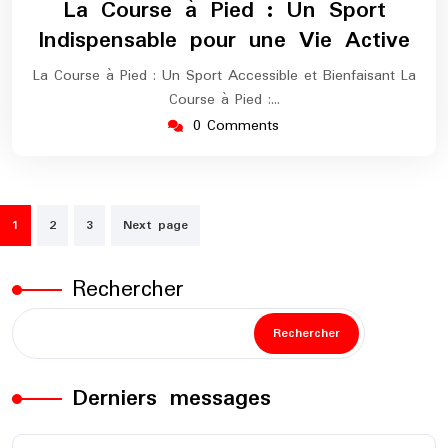
La Course à Pied : Un Sport
2024
maratho
Indispensable pour une Vie Active
La Course à Pied : Un Sport Accessible et Bienfaisant La
Course à Pied :…
0 Comments
Pagination
1
2
3
Next page
des
publications
Rechercher
Rechercher
Derniers messages