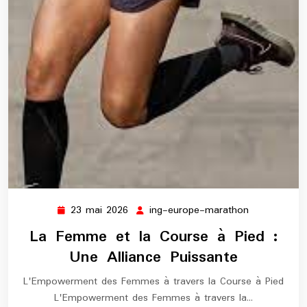
23 mai 2026
ing-europe-marathon
23
ing-
mai
europe-
La Femme et la Course à Pied :
2026
marathon
Une Alliance Puissante
L'Empowerment des Femmes à travers la Course à Pied
L'Empowerment des Femmes à travers la…