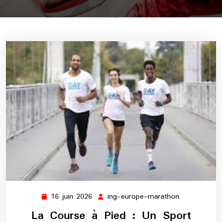
16 juin 2026
ing-europe-marathon
16
ing-
juin
europe-
La Course à Pied : Un Sport
2026
marathon