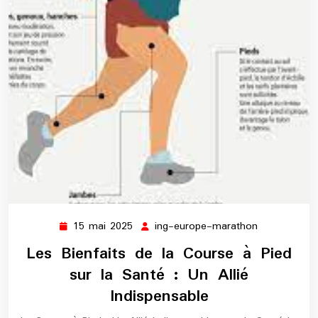
15 mai 2025
ing-europe-marathon
15
ing-
mai
europe-
Les Bienfaits de la Course à Pied
2025
marathon
sur la Santé : Un Allié
Indispensable