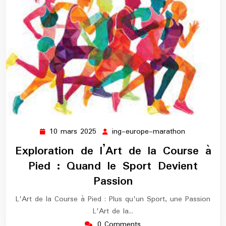
10 mars 2025
ing-europe-marathon
10
ing-
mars
europe-
Exploration de l’Art de la Course à
2025
marathon
Pied : Quand le Sport Devient
Passion
L'Art de la Course à Pied : Plus qu'un Sport, une Passion
L'Art de la…
0 Comments