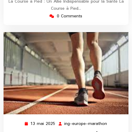
La Course à Pied : Un Allié Indispensable pour la Santé La
Course à Pied…
0 Comments
13 mai 2025
ing-europe-marathon
13
ing-
mai
europe-