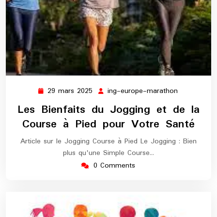
29 mars 2025
ing-europe-marathon
29
ing-
mars
europe-
Les Bienfaits du Jogging et de la
2025
marathon
Course à Pied pour Votre Santé
Article sur le Jogging Course à Pied Le Jogging : Bien
plus qu'une Simple Course…
0 Comments