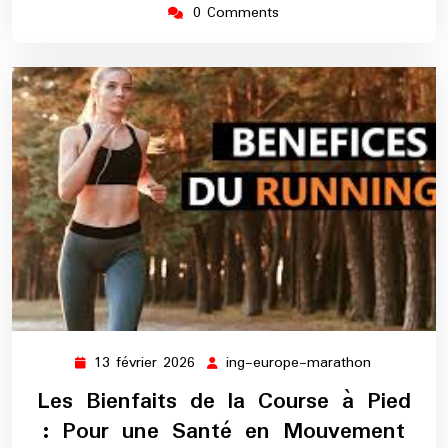
0 Comments
13 février 2026
ing-europe-marathon
13
ing-
février
europe-
Les Bienfaits de la Course à Pied
2026
marathon
: Pour une Santé en Mouvement