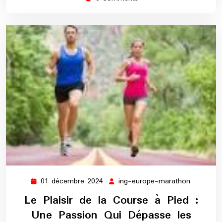
01 décembre 2024
ing-europe-marathon
01
ing-
décembre
europe-
Le Plaisir de la Course à Pied :
2024
maratho
Une Passion Qui Dépasse les