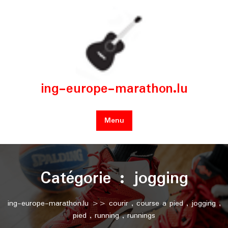
Skip
to
content
ing-europe-marathon.lu
Menu
Catégorie :
jogging
ing-europe-marathon.lu
>>
courir
,
course a pied
,
jogging
,
pied
,
running
,
runnings