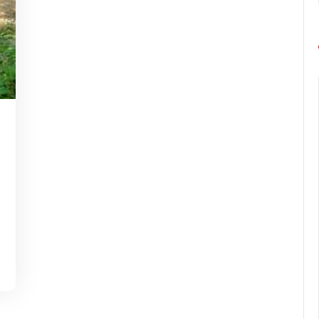
ing-
europe-
marathon