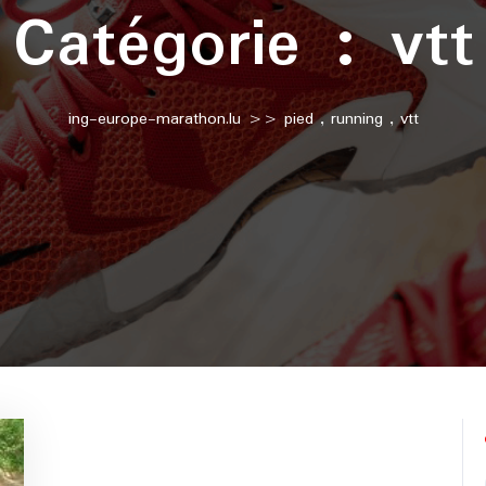
Catégorie :
vtt
ing-europe-marathon.lu
>>
pied
,
running
,
vtt