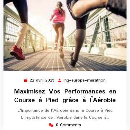
22 avril 2025
ing-europe-marathon
22
ing-
avril
europe-
Maximisez Vos Performances en
2025
marathon
Course à Pied grâce à l’Aérobie
L'Importance de l'Aérobie dans la Course à Pied
L'Importance de l'Aérobie dans la Course à…
0 Comments