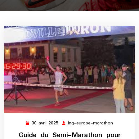
30 avril 2025
ing-europe-marathon
30
ing-
avril
europe-
Guide du Semi-Marathon pour
2025
marathon