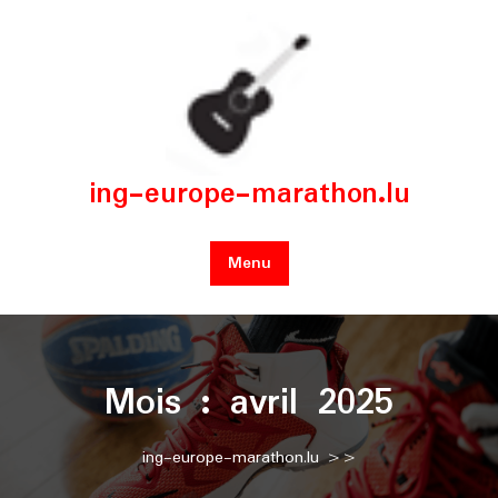
Skip
to
content
ing-europe-marathon.lu
Menu
Mois :
avril 2025
ing-europe-marathon.lu
>>