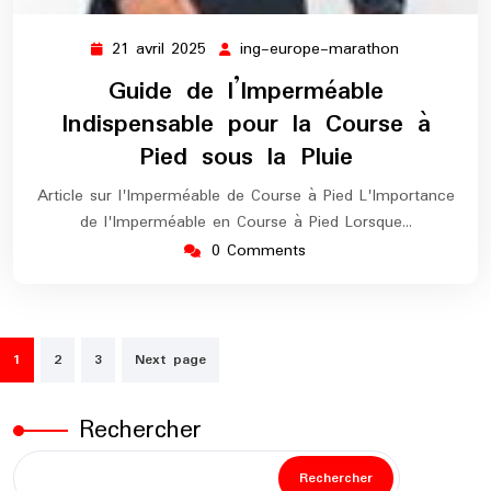
21 avril 2025
ing-europe-marathon
21
ing-
avril
europe-
Guide de l’Imperméable
2025
marathon
Indispensable pour la Course à
Pied sous la Pluie
Article sur l'Imperméable de Course à Pied L'Importance
de l'Imperméable en Course à Pied Lorsque…
0 Comments
Pagination
1
2
3
Next page
des
publications
Rechercher
Rechercher