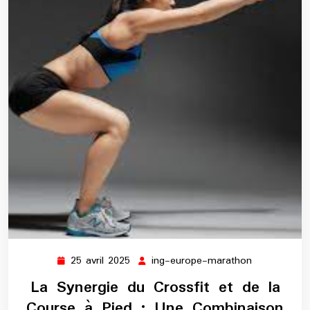
25 avril 2025
ing-europe-marathon
25
ing-
avril
europe-
La Synergie du Crossfit et de la
2025
marathon
Course à Pied : Une Combinaison