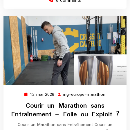
0 Comments
12 mai 2026
ing-europe-marathon
12
ing-
mai
europe-
Courir un Marathon sans
2026
marathon
Entraînement – Folie ou Exploit ?
Courir un Marathon sans Entraînement Courir un