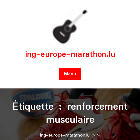
Skip
to
content
ing-europe-marathon.lu
Menu
Étiquette :
renforcement
musculaire
ing-europe-marathon.lu
>>