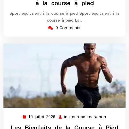
à la course à pied
Sport équivalent à la course à pied Sport équivalent à la
course à pied La…
0 Comments
15 juillet 2026
ing-europe-marathon
15
ing-
juillet
europe-
Les Bienfaits de la Course à Pied