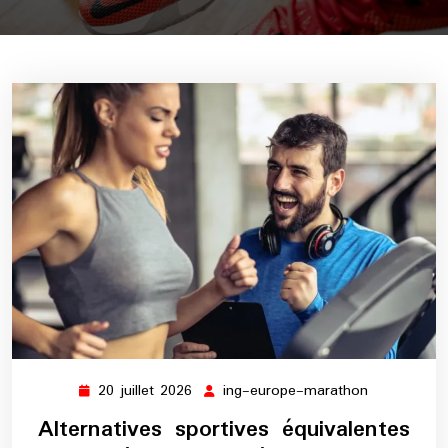
20 juillet 2026
ing-europe-marathon
20
ing-
juillet
europe-
Alternatives sportives équivalentes
2026
marathon