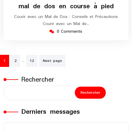
2026
marathon
mal de dos en course à pied
Courir avec un Mal de Dos : Conseils et Précautions
Courir avec un Mal de…
0 Comments
Pagination
…
1
2
12
Next page
des
publications
Rechercher
Rechercher
Derniers messages