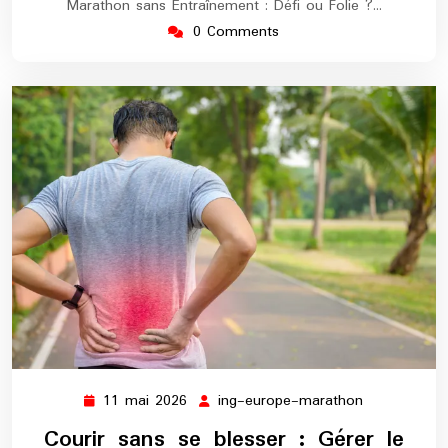
Marathon sans Entraînement : Défi ou Folie ?…
0 Comments
11 mai 2026
ing-europe-marathon
11
ing-
mai
europe-
Courir sans se blesser : Gérer le