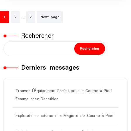
Pagination
…
1
2
7
Next page
des
publications
Rechercher
Rechercher
Derniers messages
Trouvez l’Équipement Parfait pour la Course à Pied
Femme chez Decathlon
Exploration nocturne : La Magie de la Course à Pied