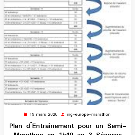
19 mars 2026
ing-europe-marathon
19
ing-
mars
europe-
Plan d’Entraînement pour un Semi-
2026
marathon