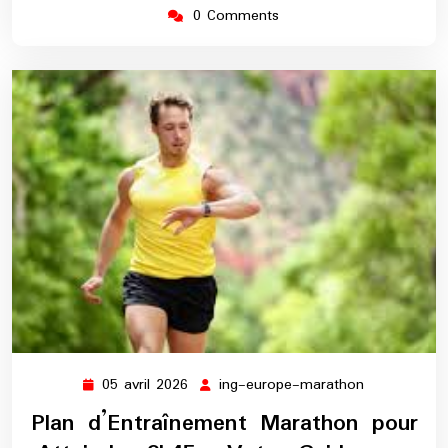
0 Comments
05 avril 2026
ing-europe-marathon
05
ing-
avril
europe-
Plan d’Entraînement Marathon pour
2026
marathon