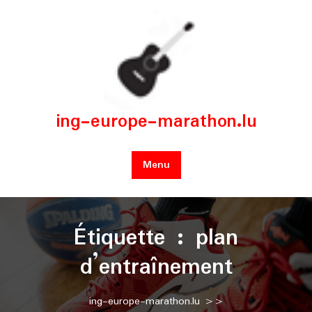
Skip
to
content
ing-europe-marathon.lu
Menu
Étiquette :
plan
d’entraînement
ing-europe-marathon.lu
>>