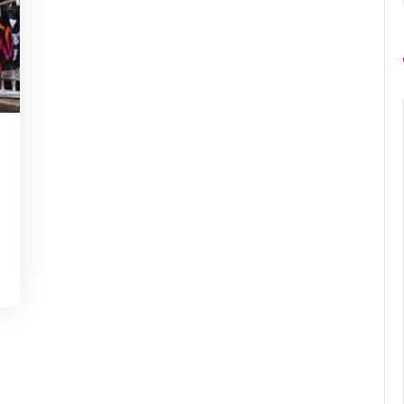
g-
rope-
rathon