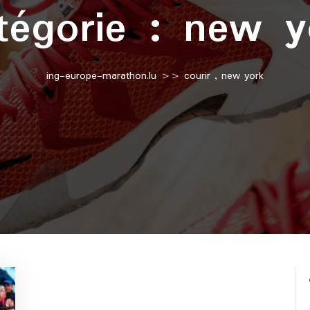
tégorie :
new y
ing-europe-marathon.lu
>>
courir
,
new york