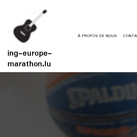
Skip
to
content
À PROPOS DE NOUS
CONTA
ing-europe-
marathon.lu