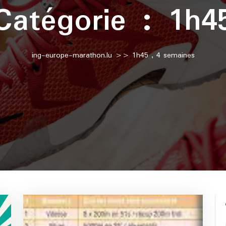
Catégorie :
1h4
ing-europe-marathon.lu
>>
1h45
,
4 semaines