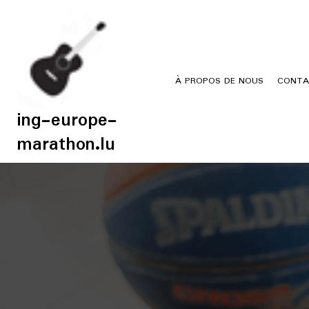
Skip
to
content
À PROPOS DE NOUS
CONTA
ing-europe-
marathon.lu