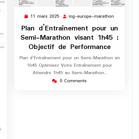
11 mars 2025
ing-europe-marathon
11
ing-
mars
europe-
Plan d’Entraînement pour un
2025
marathon
Semi-Marathon visant 1h45 :
Objectif de Performance
Plan d'Entraînement pour un Semi-Marathon en
1h45 Optimisez Votre Entraînement pour
Atteindre 1h45 au Semi-Marathon…
0 Comments
g-
rope-
rathon
5