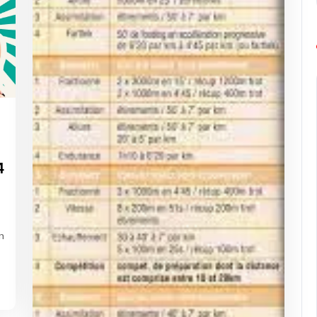
ng-
urope-
n
arathon
4
n