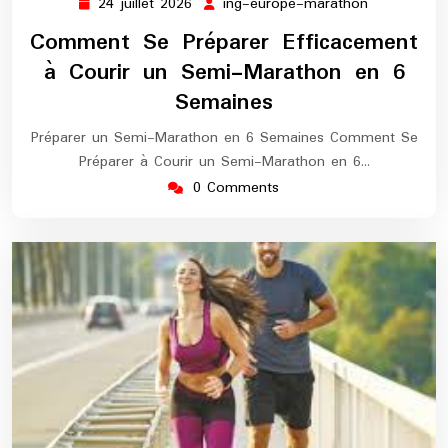
24 juillet 2026
ing-europe-marathon
24
ing-
juillet
europe-
Comment Se Préparer Efficacement
2026
marathon
à Courir un Semi-Marathon en 6
Semaines
Préparer un Semi-Marathon en 6 Semaines Comment Se
Préparer à Courir un Semi-Marathon en 6…
0 Comments