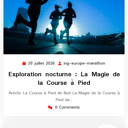
29 juillet 2026
ing-europe-marathon
29
ing-
juillet
europe-
Exploration nocturne : La Magie de
2026
marathon
la Course à Pied
Article: La Course à Pied de Nuit La Magie de la Course à
Pied de…
0 Comments