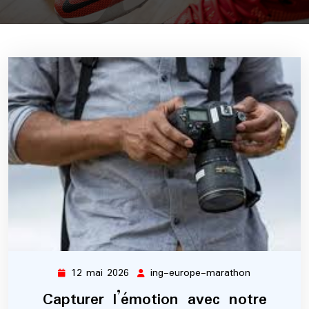
12 mai 2026
ing-europe-marathon
12
ing-
mai
europe-
Capturer l’émotion avec notre
2026
marathon