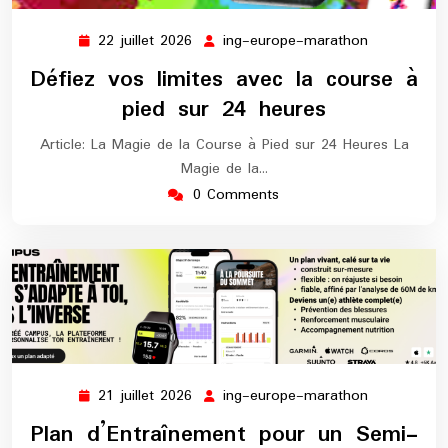
22 juillet 2026
ing-europe-marathon
22
ing-
juillet
europe-
Défiez vos limites avec la course à
2026
marathon
pied sur 24 heures
Article: La Magie de la Course à Pied sur 24 Heures La
Magie de la…
0 Comments
21 juillet 2026
ing-europe-marathon
21
ing-
juillet
europe-
Plan d’Entraînement pour un Semi-
2026
marathon