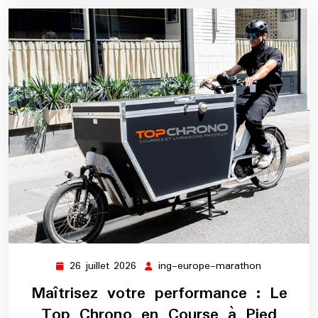
26 juillet 2026
ing-europe-marathon
26
ing-
juillet
europe-
Maîtrisez votre performance : Le
2026
marathon
Top Chrono en Course à Pied