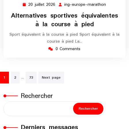
20 juillet 2026
ing-europe-marathon
20
ing-
juillet
europe-
Alternatives sportives équivalentes
2026
marathon
à la course à pied
Sport équivalent à la course à pied Sport équivalent à la
course à pied La…
0 Comments
Pagination
…
1
2
73
Next page
des
publications
Rechercher
Rechercher
Derniers messages