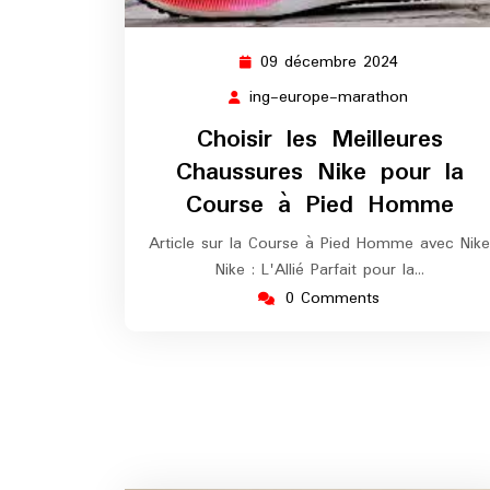
09 décembre 2024
09
décembre
ing-europe-marathon
ing-
2024
europe-
Choisir les Meilleures
marathon
Chaussures Nike pour la
Course à Pied Homme
Article sur la Course à Pied Homme avec Nike
Nike : L'Allié Parfait pour la…
0 Comments