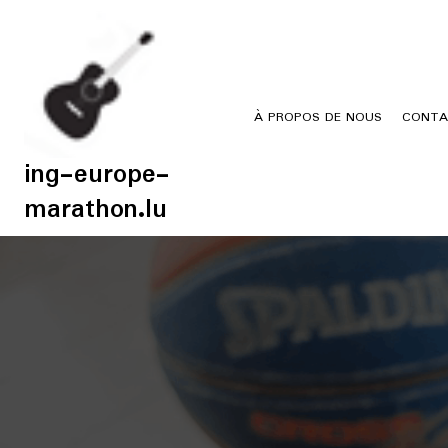
Skip
to
content
À PROPOS DE NOUS
CONTA
ing-europe-
marathon.lu