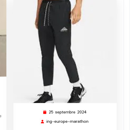
ing-
europe-
marathon
25 septembre 2024
25
e
septembre
ing-europe-marathon
ing-
2024
europe-