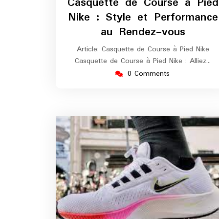
Casquette de Course à Pied
2026
m
Nike : Style et Performance
au Rendez-vous
Article: Casquette de Course à Pied Nike
Casquette de Course à Pied Nike : Alliez…
0 Comments