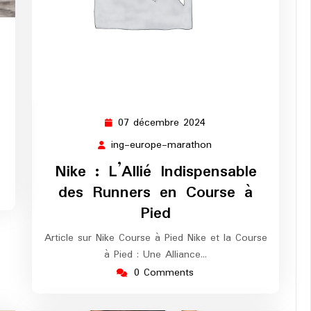
07 décembre 2024
07
décembre
ing-europe-marathon
ing-
2024
europe-
Nike : L’Allié Indispensable
marathon
des Runners en Course à
Pied
Article sur Nike Course à Pied Nike et la Course
à Pied : Une Alliance…
0 Comments