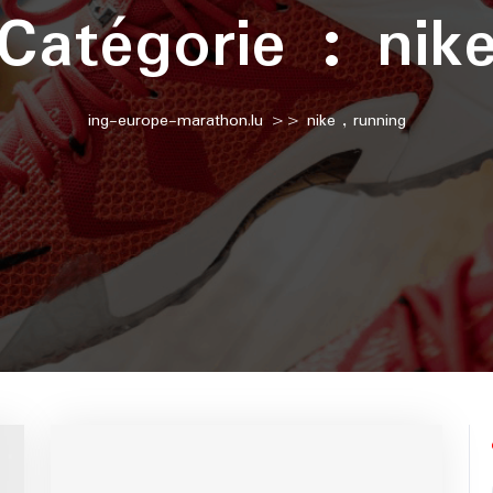
Catégorie :
nik
ing-europe-marathon.lu
>>
nike
,
running