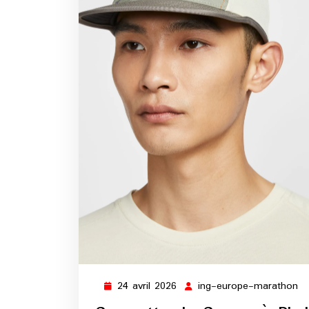
24 avril 2026
ing-europe-marathon
24
in
avril
eu