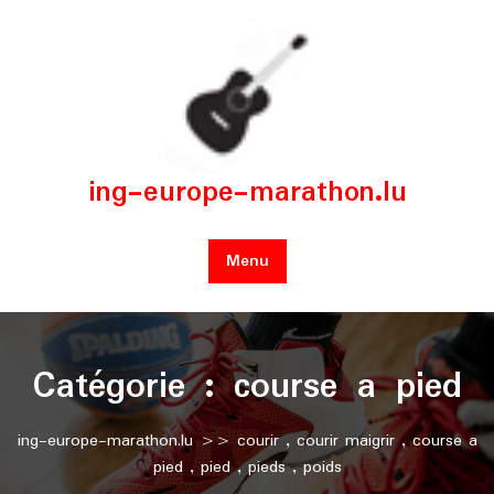
Skip
to
content
ing-europe-marathon.lu
Menu
Catégorie :
course a pied
ing-europe-marathon.lu
>>
courir
,
courir maigrir
,
course a
pied
,
pied
,
pieds
,
poids