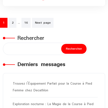
Pagination
…
1
2
16
Next page
des
publications
Rechercher
Rechercher
Derniers messages
Trouvez l’Équipement Parfait pour la Course à Pied
Femme chez Decathlon
Exploration nocturne : La Magie de la Course à Pied