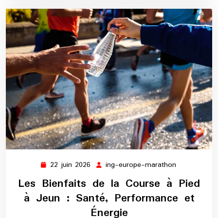
22 juin 2026
ing-europe-marathon
22
ing-
juin
europe-
Les Bienfaits de la Course à Pied
2026
marathon
à Jeun : Santé, Performance et
Énergie