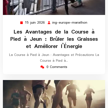
15 juin 2026
ing-europe-marathon
15
ing-
juin
europe-
Les Avantages de la Course à
2026
marathon
Pied à Jeun : Brûler les Graisses
et Améliorer l’Énergie
La Course à Pied à Jeun : Avantages et Précautions La
Course à Pied à…
0 Comments