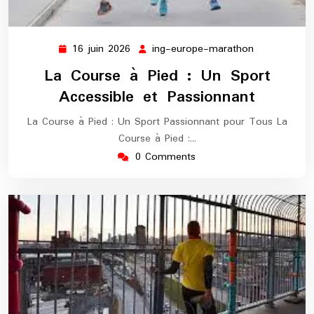
16 juin 2026
ing-europe-marathon
16
ing-
juin
europe-
La Course à Pied : Un Sport
2026
marathon
Accessible et Passionnant
La Course à Pied : Un Sport Passionnant pour Tous La
Course à Pied :…
0 Comments