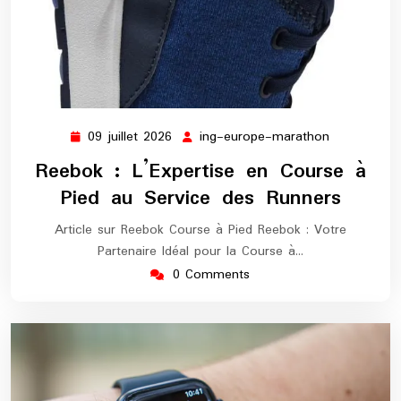
09 juillet 2026
ing-europe-marathon
09
ing-
juillet
europe-
Reebok : L’Expertise en Course à
2026
marathon
Pied au Service des Runners
Article sur Reebok Course à Pied Reebok : Votre
Partenaire Idéal pour la Course à…
0 Comments