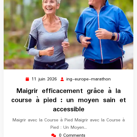
11 juin 2026
ing-europe-marathon
11
ing-
juin
europe-
Maigrir efficacement grâce à la
2026
marathon
course à pied : un moyen sain et
accessible
Maigrir avec la Course à Pied Maigrir avec la Course à
Pied : Un Moyen…
0 Comments