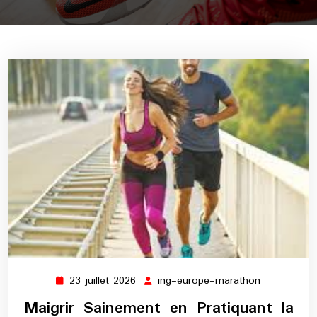
23 juillet 2026
ing-europe-marathon
23
ing-
juillet
europe-
Maigrir Sainement en Pratiquant la
2026
marathon