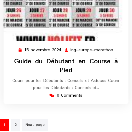
15 novembre 2024
ing-europe-marathon
15
ing-
novembre
europe-
Guide du Débutant en Course à
2024
maratho
Pied
Courir pour les Débutants : Conseils et Astuces Courir
pour les Débutants : Conseils et…
0 Comments
Pagination
1
2
Next page
des