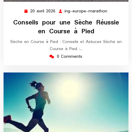
20 avril 2026
ing-europe-marathon
20
ing-
avril
europe-
Conseils pour une Sèche Réussie
2026
marathon
en Course à Pied
Sèche en Course à Pied : Conseils et Astuces Sèche en
Course à Pied :…
0 Comments