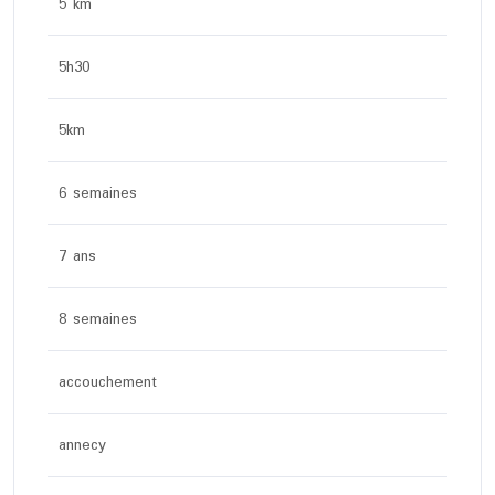
5 km
5h30
5km
6 semaines
7 ans
8 semaines
accouchement
annecy