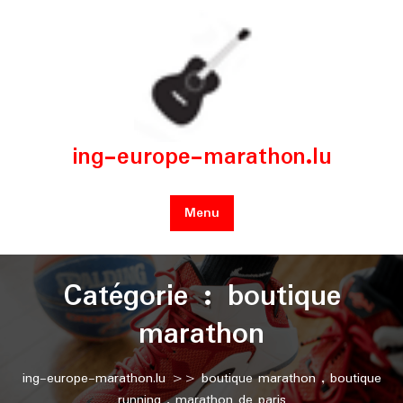
Skip
to
content
ing-europe-marathon.lu
Menu
Catégorie :
boutique
marathon
ing-europe-marathon.lu
>>
boutique marathon
,
boutique
running
,
marathon de paris