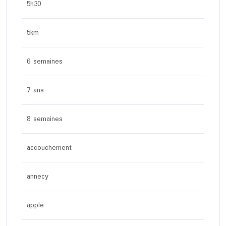
5h30
5km
6 semaines
7 ans
8 semaines
accouchement
annecy
apple