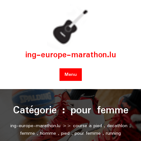
Skip
to
content
ing-europe-marathon.lu
Menu
Catégorie :
pour femme
ing-europe-marathon.lu
>>
course a pied
,
decathlon
,
femme
,
homme
,
pied
,
pour femme
,
running