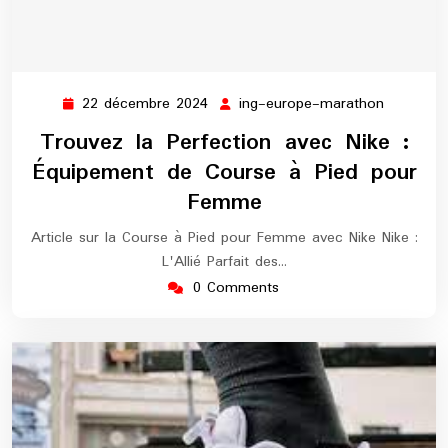
22 décembre 2024
ing-europe-marathon
22
ing-
décembre
europe-
Trouvez la Perfection avec Nike :
2024
maratho
Équipement de Course à Pied pour
Femme
Article sur la Course à Pied pour Femme avec Nike Nike :
L'Allié Parfait des…
0 Comments