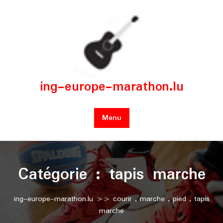
Skip
to
content
ing-europe-marathon.lu
Menu
Catégorie :
tapis marche
ing-europe-marathon.lu
>>
courir
,
marche
,
pied
,
tapis
marche