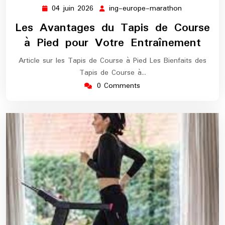
04 juin 2026
ing-europe-marathon
04
ing-
juin
europe-
Les Avantages du Tapis de Course
2026
marathon
à Pied pour Votre Entraînement
Article sur les Tapis de Course à Pied Les Bienfaits des
Tapis de Course à…
0 Comments