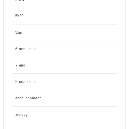
5h30
5km
6 semaines
7 ans
8 semaines
accouchement
annecy