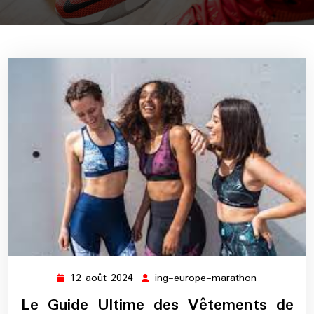
12 août 2024
ing-europe-marathon
12
ing-
août
europe-
Le Guide Ultime des Vêtements de
2024
marathon