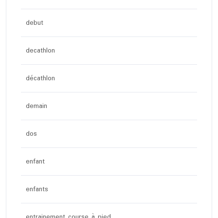
debut
decathlon
décathlon
demain
dos
enfant
enfants
entrainement course à pied