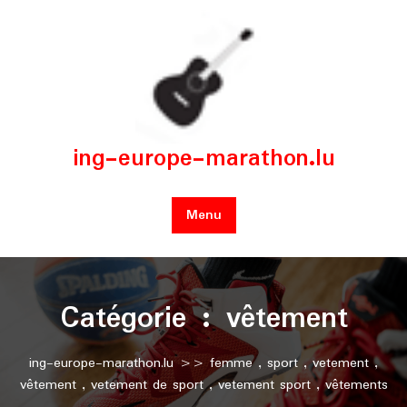
Skip
to
content
ing-europe-marathon.lu
Menu
Catégorie :
vêtement
ing-europe-marathon.lu
>>
femme
,
sport
,
vetement
,
vêtement
,
vetement de sport
,
vetement sport
,
vêtements