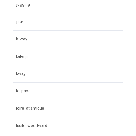
jogging
jour
k way
kalenji
kway
le pape
loire atlantique
lucile woodward