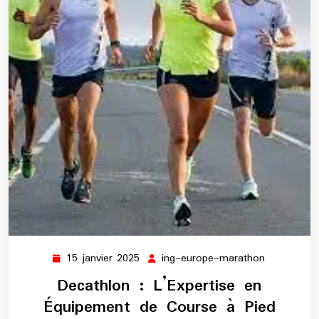
15 janvier 2025
ing-europe-marathon
15
ing-
janvier
europe-
Decathlon : L’Expertise en
2025
marathon
Équipement de Course à Pied