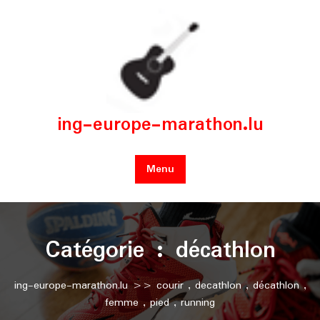
Skip
to
content
ing-europe-marathon.lu
Menu
Catégorie :
décathlon
ing-europe-marathon.lu
>>
courir
,
decathlon
,
décathlon
,
femme
,
pied
,
running