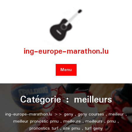
Skip
to
content
ing-europe-marathon.lu
Menu
Catégorie :
meilleurs
ing-europe-marathon.lu
>>
geny
,
geny courses
,
meilleur
,
meilleur pronostic pmu
,
meilleure
,
meilleurs
,
pmu
,
pronostics turf
,
site pmu
,
turf geny