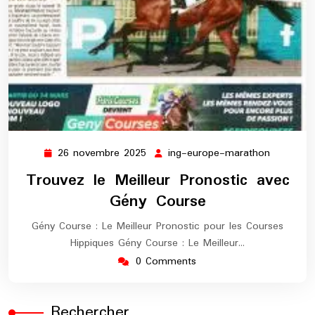
26 novembre 2025
ing-europe-marathon
26
ing-
novembre
europe-
Trouvez le Meilleur Pronostic avec
2025
maratho
Gény Course
Gény Course : Le Meilleur Pronostic pour les Courses
Hippiques Gény Course : Le Meilleur…
0 Comments
Rechercher