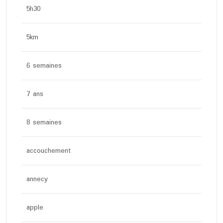
5h30
5km
6 semaines
7 ans
8 semaines
accouchement
annecy
apple