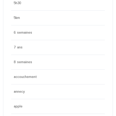
5h30
5km
6 semaines
7 ans
8 semaines
accouchement
annecy
apple