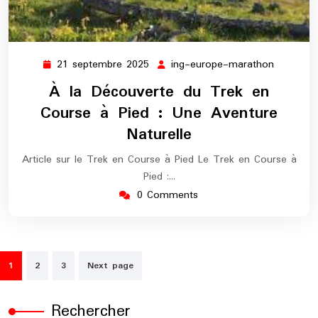
21 septembre 2025
ing-europe-marathon
21
ing-
septembre
europe-
À la Découverte du Trek en
2025
maratho
Course à Pied : Une Aventure
Naturelle
Article sur le Trek en Course à Pied Le Trek en Course à
Pied :…
0 Comments
Pagination
1
2
3
Next page
des
publications
Rechercher