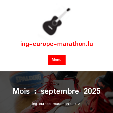
Skip
to
content
ing-europe-marathon.lu
Menu
Mois :
septembre 2025
ing-europe-marathon.lu
>>