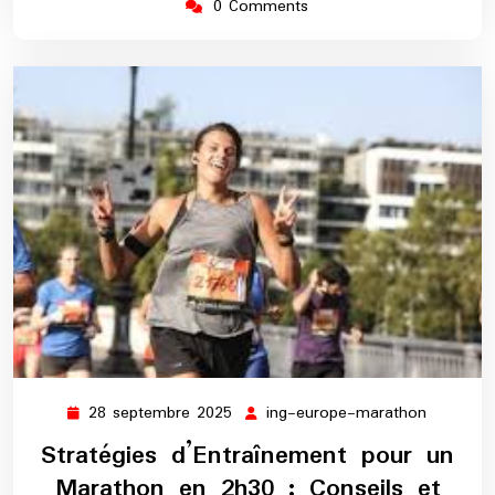
0 Comments
28 septembre 2025
ing-europe-marathon
28
ing-
septembre
europe-
Stratégies d’Entraînement pour un
2025
maratho
Marathon en 2h30 : Conseils et