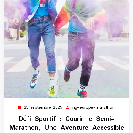
23 septembre 2025
ing-europe-marathon
23
ing-
septembre
europe-
Défi Sportif : Courir le Semi-
2025
maratho
Marathon, Une Aventure Accessible