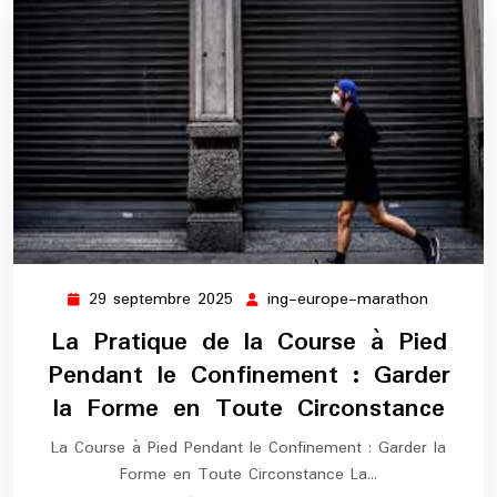
29 septembre 2025
ing-europe-marathon
29
ing-
septembre
europe-
La Pratique de la Course à Pied
2025
maratho
Pendant le Confinement : Garder
la Forme en Toute Circonstance
La Course à Pied Pendant le Confinement : Garder la
Forme en Toute Circonstance La…