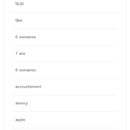
5h30
5km
6 semaines
7 ans
8 semaines
accouchement
annecy
apple