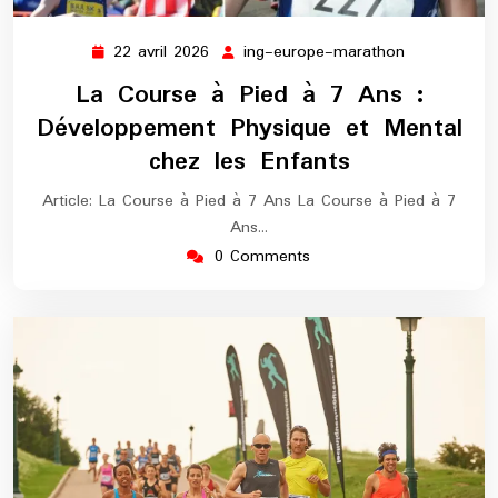
22 avril 2026
ing-europe-marathon
22
ing-
avril
europe-
La Course à Pied à 7 Ans :
2026
marathon
Développement Physique et Mental
chez les Enfants
Article: La Course à Pied à 7 Ans La Course à Pied à 7
Ans…
0 Comments