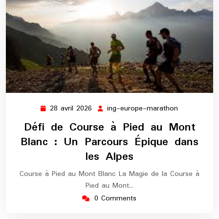
28 avril 2026
ing-europe-marathon
28
ing-
avril
europe-
Défi de Course à Pied au Mont
2026
marathon
Blanc : Un Parcours Épique dans
les Alpes
Course à Pied au Mont Blanc La Magie de la Course à
Pied au Mont…
0 Comments