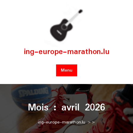
Skip
to
content
ing-europe-marathon.lu
Menu
Mois :
avril 2026
ing-europe-marathon.lu
>>