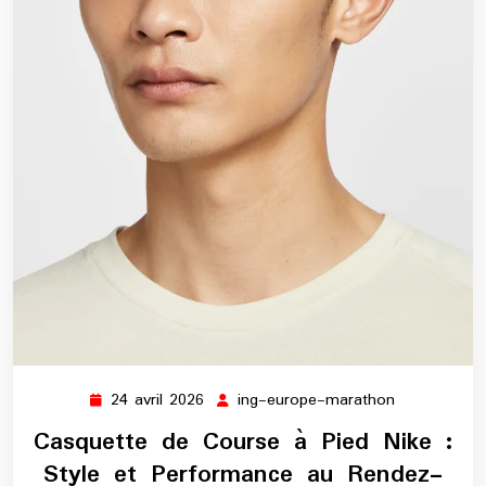
24 avril 2026
ing-europe-marathon
24
ing-
avril
europe-
Casquette de Course à Pied Nike :
2026
marathon
Style et Performance au Rendez-