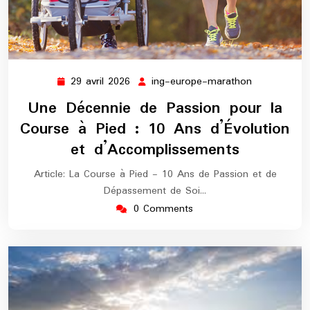
29 avril 2026
ing-europe-marathon
29
ing-
avril
europe-
Une Décennie de Passion pour la
2026
marathon
Course à Pied : 10 Ans d’Évolution
et d’Accomplissements
Article: La Course à Pied - 10 Ans de Passion et de
Dépassement de Soi…
0 Comments