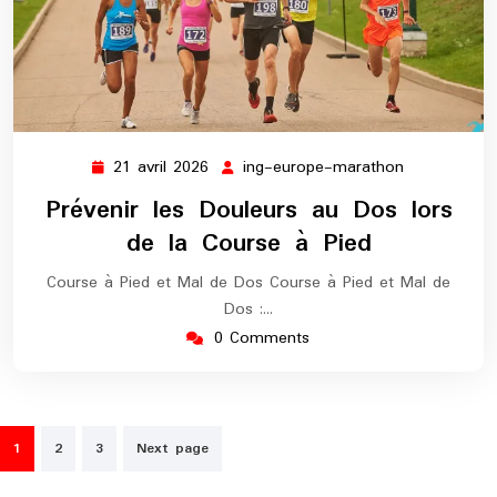
21 avril 2026
ing-europe-marathon
21
ing-
avril
europe-
Prévenir les Douleurs au Dos lors
2026
marathon
de la Course à Pied
Course à Pied et Mal de Dos Course à Pied et Mal de
Dos :…
0 Comments
Pagination
1
2
3
Next page
des