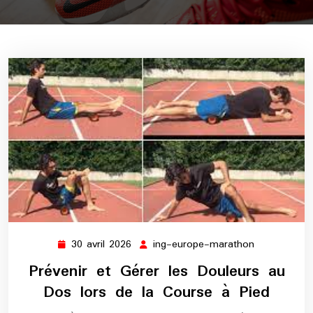
30 avril 2026
ing-europe-marathon
30
ing-
avril
europe-
Prévenir et Gérer les Douleurs au
2026
marathon
Dos lors de la Course à Pied