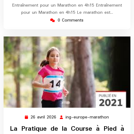
Entraînement pour un Marathon en 4h15 Entraînement
pour un Marathon en 4h15 Le marathon est…
0 Comments
26 avril 2026
ing-europe-marathon
26
ing-
avril
europe-
La Pratique de la Course à Pied à
2026
marathon