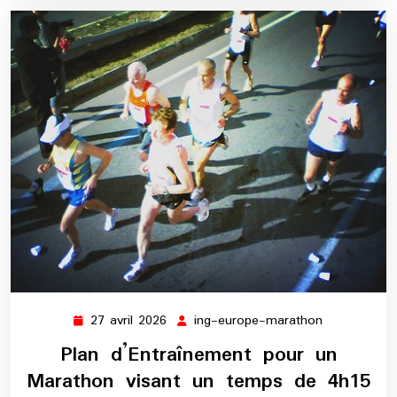
27 avril 2026
ing-europe-marathon
27
ing-
avril
europe-
Plan d’Entraînement pour un
2026
marathon
Marathon visant un temps de 4h15