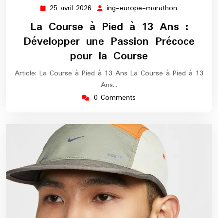
25 avril 2026
ing-europe-marathon
25
ing-
avril
europe-
La Course à Pied à 13 Ans :
2026
marathon
Développer une Passion Précoce
pour la Course
Article: La Course à Pied à 13 Ans La Course à Pied à 13
Ans…
0 Comments