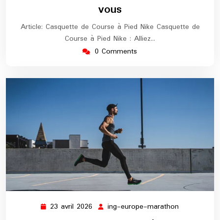
vous
Article: Casquette de Course à Pied Nike Casquette de
Course à Pied Nike : Alliez…
0 Comments
23 avril 2026
ing-europe-marathon
23
ing-
avril
europe-