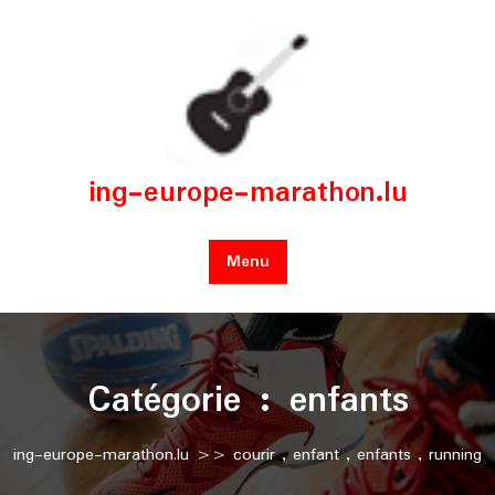
Skip
to
content
ing-europe-marathon.lu
Menu
Catégorie :
enfants
ing-europe-marathon.lu
>>
courir
,
enfant
,
enfants
,
running