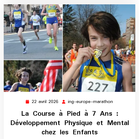
22 avril 2026
ing-europe-marathon
22
ing-
avril
europe-
La Course à Pied à 7 Ans :
2026
marathon
Développement Physique et Mental
chez les Enfants