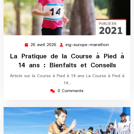
26 avril 2026
ing-europe-marathon
26
ing-
avril
europe-
La Pratique de la Course à Pied à
2026
marathon
14 ans : Bienfaits et Conseils
Article sur la Course à Pied à 14 ans La Course à Pied à
14…
0 Comments