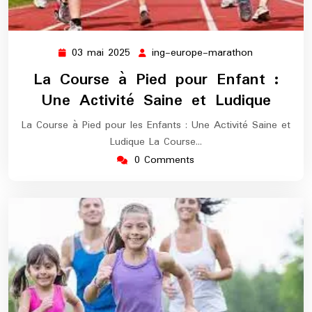
03 mai 2025
ing-europe-marathon
03
ing-
mai
europe-
La Course à Pied pour Enfant :
2025
marathon
Une Activité Saine et Ludique
La Course à Pied pour les Enfants : Une Activité Saine et
Ludique La Course…
0 Comments