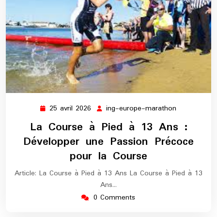
25 avril 2026
ing-europe-marathon
25
ing-
avril
europe-
La Course à Pied à 13 Ans :
2026
marathon
Développer une Passion Précoce
pour la Course
Article: La Course à Pied à 13 Ans La Course à Pied à 13
Ans…
0 Comments