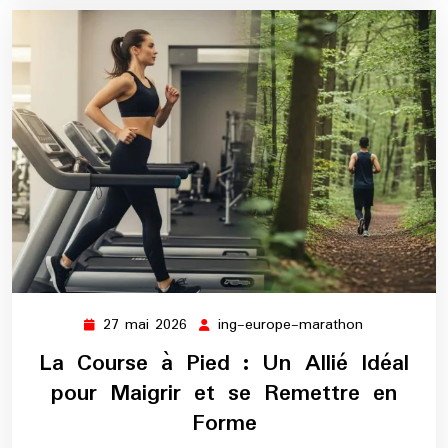
27 mai 2026
ing-europe-marathon
27
ing-
mai
europe-
La Course à Pied : Un Allié Idéal
2026
marathon
pour Maigrir et se Remettre en
Forme