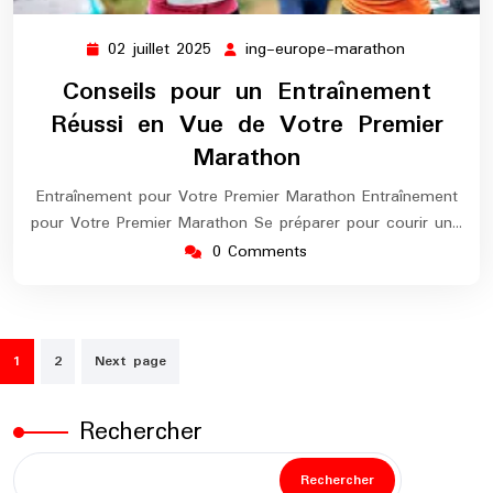
02 juillet 2025
ing-europe-marathon
02
ing-
juillet
europe-
Conseils pour un Entraînement
2025
marathon
Réussi en Vue de Votre Premier
Marathon
Entraînement pour Votre Premier Marathon Entraînement
pour Votre Premier Marathon Se préparer pour courir un…
0 Comments
Pagination
1
2
Next page
des
publications
Rechercher
Rechercher