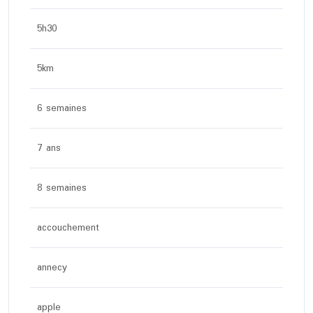
5h30
5km
6 semaines
7 ans
8 semaines
accouchement
annecy
apple