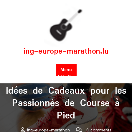
Skip
to
content
ing-europe-marathon.lu
Menu
Posted On 05 mai 2025
Idées de Cadeaux pour les
Passionnés de Course à
Pied
ing-europe-marathon
0 comments