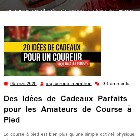
ing-europe-marathon.lu
>>
running
>> Idées de Cadeaux
pour les Passionnés de Course à Pied
05 mai 2025
ing-europe-marathon
0 Comments
05
ing-
mai
europe-
Des Idées de Cadeaux Parfaits
2025
marathon
pour les Amateurs de Course à
Pied
La course à pied est bien plus qu’une simple activité physique.