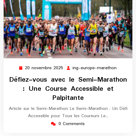
20 novembre 2025
ing-europe-marathon
20
ing-
novembre
europe-
Défiez-vous avec le Semi-Marathon
2025
maratho
: Une Course Accessible et
Palpitante
Article sur le Semi-Marathon Le Semi-Marathon : Un Défi
Accessible pour Tous les Coureurs Le…
0 Comments