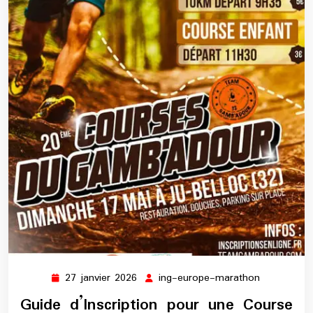
27 janvier 2026
ing-europe-marathon
27
ing-
janvier
europe-
Guide d’Inscription pour une Course
2026
marathon