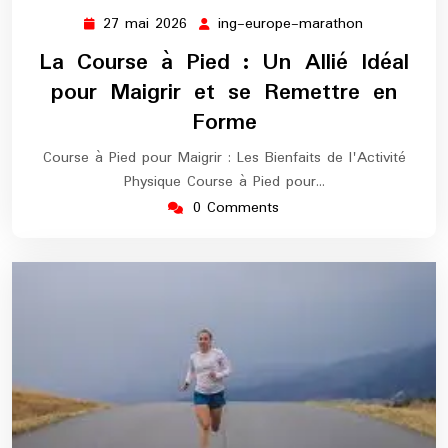
27 mai 2026
ing-europe-marathon
27
ing-
mai
europe-
La Course à Pied : Un Allié Idéal
2026
marathon
pour Maigrir et se Remettre en
Forme
Course à Pied pour Maigrir : Les Bienfaits de l'Activité
Physique Course à Pied pour…
0 Comments