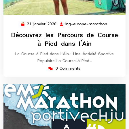
21 janvier 2026
ing-europe-marathon
21
ing-
janvier
europe-
Découvrez les Parcours de Course
2026
marathon
à Pied dans l’Ain
La Course à Pied dans l'Ain : Une Activité Sportive
Populaire La Course à Pied…
0 Comments