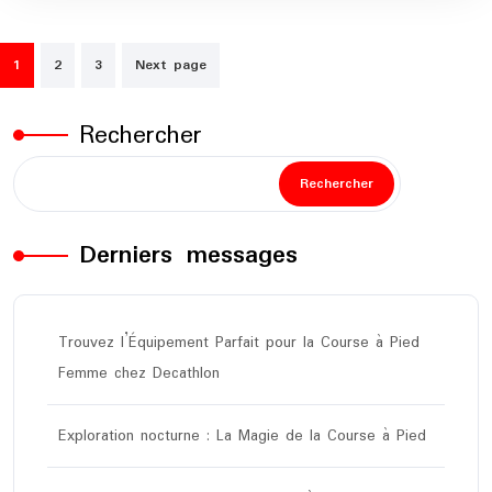
Pagination
1
2
3
Next page
des
publications
Rechercher
Rechercher
Derniers messages
Trouvez l’Équipement Parfait pour la Course à Pied
Femme chez Decathlon
Exploration nocturne : La Magie de la Course à Pied