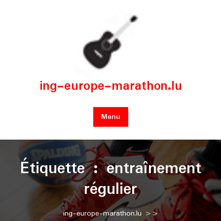
Skip
to
content
ing-europe-marathon.lu
Menu
Étiquette :
entraînement
régulier
ing-europe-marathon.lu
>>