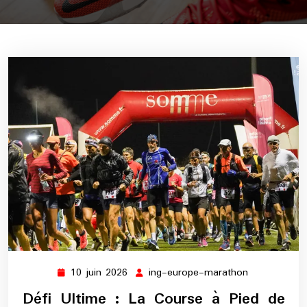
10 juin 2026
ing-europe-marathon
10
ing-
juin
europe-
Défi Ultime : La Course à Pied de
2026
marathon