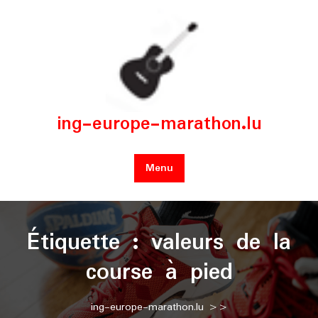
Skip
to
content
ing-europe-marathon.lu
Menu
Étiquette :
valeurs de la
course à pied
ing-europe-marathon.lu
>>