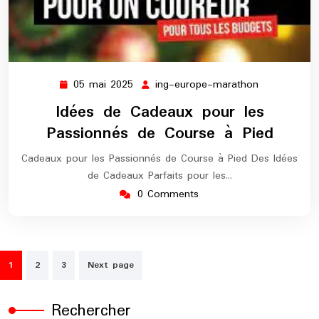
05 mai 2025
ing-europe-marathon
05
ing-
mai
europe-
Idées de Cadeaux pour les
2025
marathon
Passionnés de Course à Pied
Cadeaux pour les Passionnés de Course à Pied Des Idées
de Cadeaux Parfaits pour les…
0 Comments
Pagination
1
2
3
Next page
des
publications
Rechercher