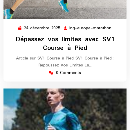
24 décembre 2025
ing-europe-marathon
24
ing-
décembre
europe-
Dépassez vos limites avec SV1
2025
maratho
Course à Pied
Article sur SV1 Course à Pied SV1 Course à Pied :
Repoussez Vos Limites La…
0 Comments