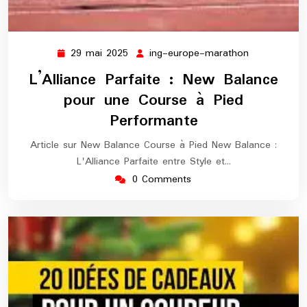
29 mai 2025
ing-europe-marathon
29
ing-
mai
europe-
L’Alliance Parfaite : New Balance
2025
marathon
pour une Course à Pied
Performante
Article sur New Balance Course à Pied New Balance :
L'Alliance Parfaite entre Style et…
0 Comments