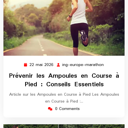
22 mai 2026
ing-europe-marathon
22
ing-
mai
europe-
Prévenir les Ampoules en Course à
2026
marathon
Pied : Conseils Essentiels
Article sur les Ampoules en Course à Pied Les Ampoules
en Course à Pied :…
0 Comments