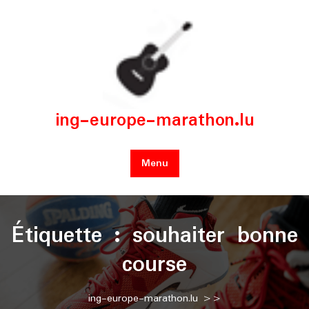
Skip
to
content
ing-europe-marathon.lu
Menu
Étiquette :
souhaiter bonne
course
ing-europe-marathon.lu
>>