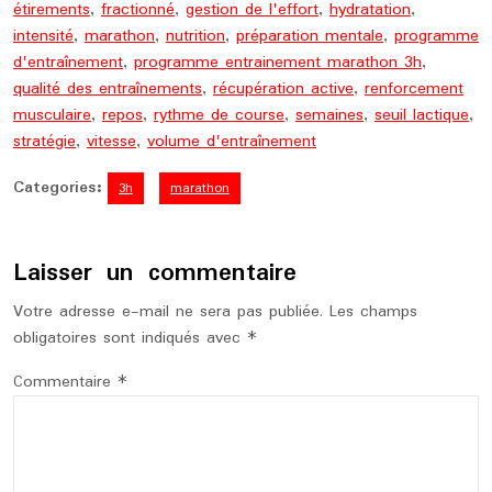
étirements
,
fractionné
,
gestion de l'effort
,
hydratation
,
intensité
,
marathon
,
nutrition
,
préparation mentale
,
programme
d'entraînement
,
programme entrainement marathon 3h
,
qualité des entraînements
,
récupération active
,
renforcement
musculaire
,
repos
,
rythme de course
,
semaines
,
seuil lactique
,
stratégie
,
vitesse
,
volume d'entraînement
Categories:
3h
marathon
Laisser un commentaire
Votre adresse e-mail ne sera pas publiée.
Les champs
obligatoires sont indiqués avec
*
Commentaire
*