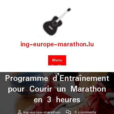
Skip
to
content
ing-europe-marathon.lu
Menu
Posted On 01 juillet 2025
Programme d’Entraînement
pour Courir un Marathon
en 3 heures
ing-europe-marathon
0 comments