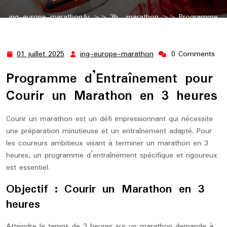
ing-europe-marathon.lu
>>
3h
,
marathon
>> Programme
d’Entraînement pour Courir un Marathon en 3 heures
01 juillet 2025
ing-europe-marathon
0 Comments
01
ing-
juillet
europe-
Programme d’Entraînement pour
2025
marathon
Courir un Marathon en 3 heures
Courir un marathon est un défi impressionnant qui nécessite
une préparation minutieuse et un entraînement adapté. Pour
les coureurs ambitieux visant à terminer un marathon en 3
heures, un programme d’entraînement spécifique et rigoureux
est essentiel.
Objectif : Courir un Marathon en 3
heures
Atteindre le temps de 3 heures sur un marathon demande à