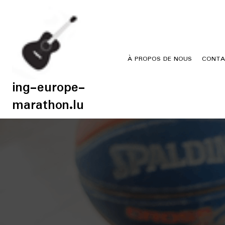
Skip
to
content
À PROPOS DE NOUS
CONTA
ing-europe-
marathon.lu