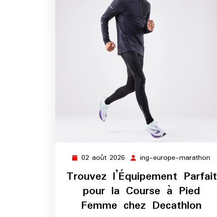
02 août 2026
ing-europe-marathon
02
in
août
e
Trouvez l’Équipement Parfait
2026
m
pour la Course à Pied
Femme chez Decathlon