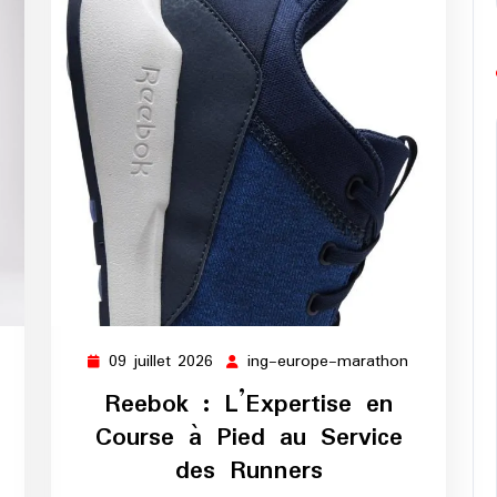
09 juillet 2026
ing-europe-marathon
g-
09
ing-
urope-
juillet
europe-
Reebok : L’Expertise en
arathon
2026
marathon
Course à Pied au Service
des Runners