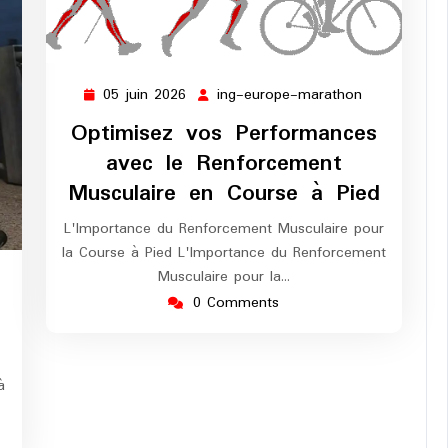
05 juin 2026
ing-europe-marathon
05
ing-
juin
europe-
Optimisez vos Performances
2026
marathon
avec le Renforcement
Musculaire en Course à Pied
L'Importance du Renforcement Musculaire pour
la Course à Pied L'Importance du Renforcement
Musculaire pour la…
g-
0 Comments
rope-
rathon
à