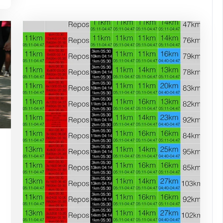
ng-
urope-
arathon