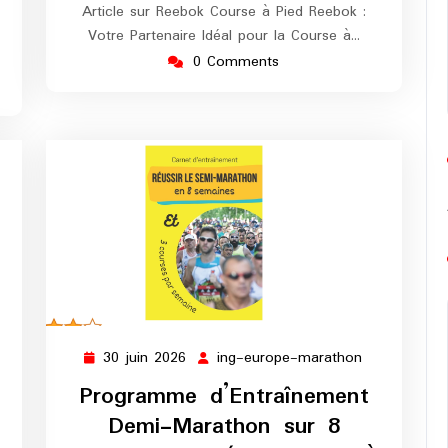
Article sur Reebok Course à Pied Reebok :
Votre Partenaire Idéal pour la Course à…
0 Comments
30 juin 2026
ing-europe-marathon
30
ing-
juin
europe-
Programme d’Entraînement
2026
marathon
Demi-Marathon sur 8