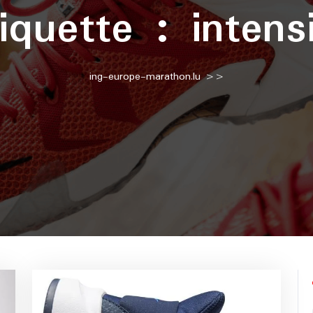
tiquette :
intens
ing-europe-marathon.lu
>>