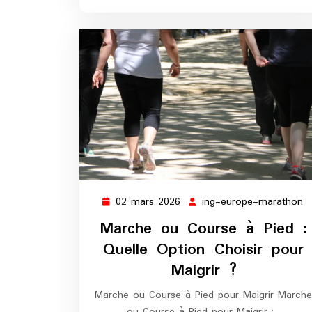
02 mars 2026
ing-europe-marathon
02
i
mars
e
Marche ou Course à Pied :
2026
m
Quelle Option Choisir pour
Maigrir ?
Marche ou Course à Pied pour Maigrir Marche
ou Course à Pied pour Maigrir :…