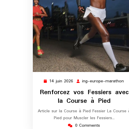
14 juin 2026
ing-europe-marathon
14
in
juin
eu
Renforcez vos Fessiers avec
2026
ma
la Course à Pied
Article sur la Course à Pied Fessier La Course 
Pied pour Muscler les Fessiers…
0 Comments