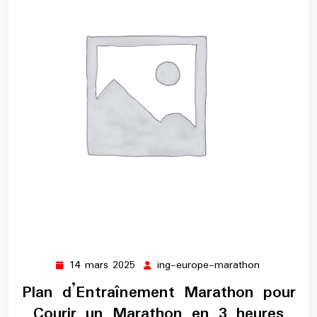
14 mars 2025
ing-europe-marathon
14
ing-
mars
europe-
Plan d’Entraînement Marathon pour
2025
marathon
Courir un Marathon en 3 heures