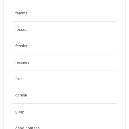
femme
fesses
fessier
fessiers
froid
garmin
geny
geny courses