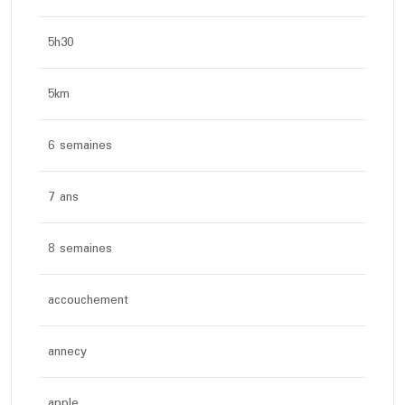
5h30
5km
6 semaines
7 ans
8 semaines
accouchement
annecy
apple