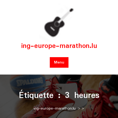
Skip
to
content
ing-europe-marathon.lu
Menu
Étiquette :
3 heures
ing-europe-marathon.lu
>>