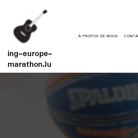
Skip
to
content
À PROPOS DE NOUS
CONTA
ing-europe-
marathon.lu