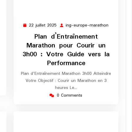
22 juillet 2025
ing-europe-marathon
g-
22
ing-
urope-
juillet
europe-
Plan d’Entraînement
arathon
2025
marathon
Marathon pour Courir un
3h00 : Votre Guide vers la
Performance
Plan d'Entraînement Marathon 3h00 Atteindre
Votre Objectif : Courir un Marathon en 3
heures Le…
0 Comments