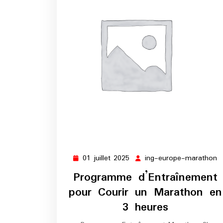
01 juillet 2025
ing-europe-marathon
01
i
juillet
e
Programme d’Entraînement
2025
m
pour Courir un Marathon en
3 heures