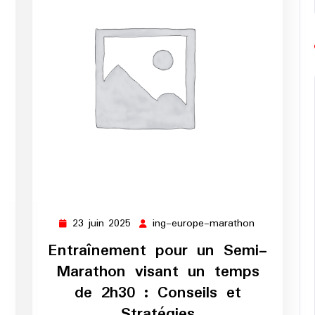
23 juin 2025
ing-europe-marathon
ng-
23
ing-
urope-
juin
europe-
Entraînement pour un Semi-
arathon
2025
marathon
Marathon visant un temps
de 2h30 : Conseils et
Stratégies