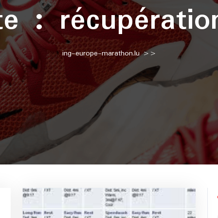
tte :
récupératio
ing-europe-marathon.lu
>>