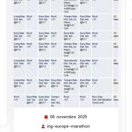
g-
rope-
rathon
06 novembre 2025
06
novembre
ing-europe-marathon
ing-
2025