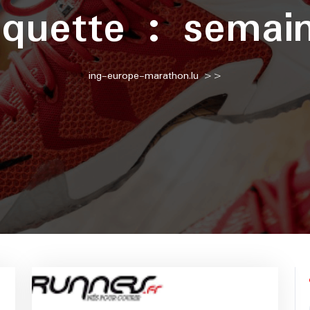
iquette :
semai
ing-europe-marathon.lu
>>