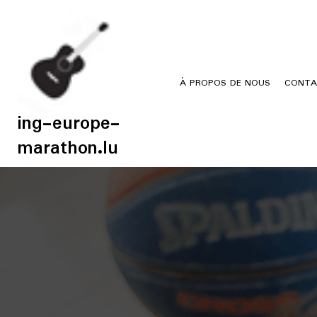
Skip
to
content
À PROPOS DE NOUS
CONTA
ing-europe-
marathon.lu