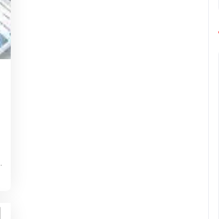
g-
rope-
rathon
:
…