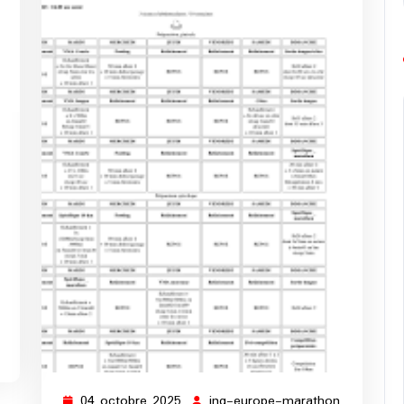
g-
rope-
rathon
04 octobre 2025
ing-europe-marathon
04
ing-