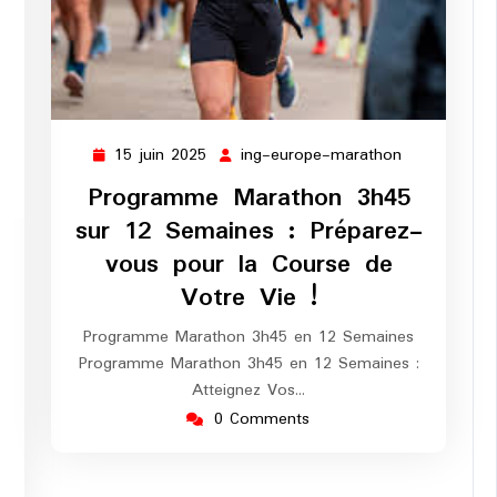
15 juin 2025
ing-europe-marathon
15
ing-
juin
europe-
Programme Marathon 3h45
2025
marathon
sur 12 Semaines : Préparez-
ng-
vous pour la Course de
urope-
Votre Vie !
arathon
Programme Marathon 3h45 en 12 Semaines
Programme Marathon 3h45 en 12 Semaines :
Atteignez Vos…
0 Comments