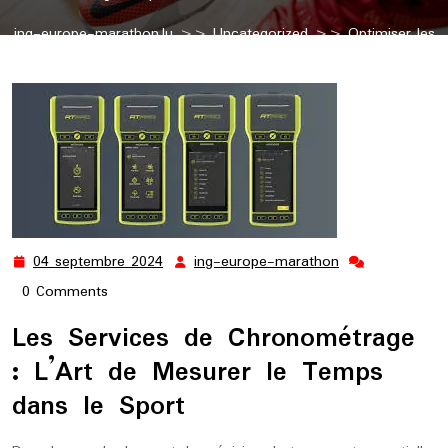
ing-europe-marathon.lu
>>
Uncategorized
>> Optimiser les
Performances Sportives grâce aux Services de Chronométrage
04 septembre 2024
ing-europe-marathon
04
ing-
septembre
europe-
0 Comments
2024
marathon
Les Services de Chronométrage
: L’Art de Mesurer le Temps
dans le Sport