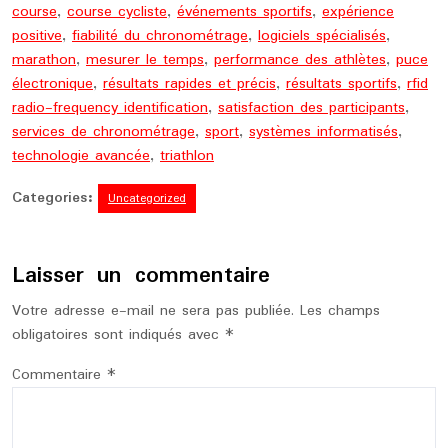
course
,
course cycliste
,
événements sportifs
,
expérience
positive
,
fiabilité du chronométrage
,
logiciels spécialisés
,
marathon
,
mesurer le temps
,
performance des athlètes
,
puce
électronique
,
résultats rapides et précis
,
résultats sportifs
,
rfid
radio-frequency identification
,
satisfaction des participants
,
services de chronométrage
,
sport
,
systèmes informatisés
,
technologie avancée
,
triathlon
Categories:
Uncategorized
Laisser un commentaire
Votre adresse e-mail ne sera pas publiée.
Les champs
obligatoires sont indiqués avec
*
Commentaire
*