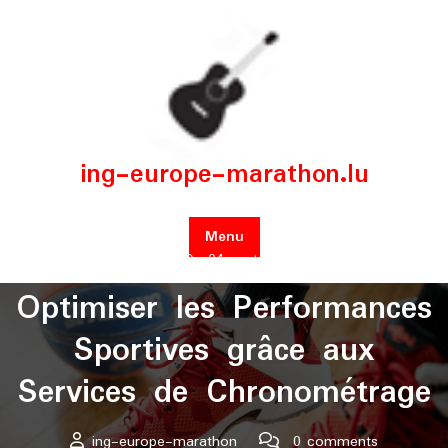
Skip
to
content
ing-europe-marathon.lu
Menu
Posted On 04 septembre 2024
Optimiser les Performances
Sportives grâce aux
Services de Chronométrage
ing-europe-marathon
0 comments