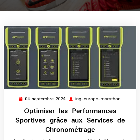
04 septembre 2024
ing-europe-marathon
04
ing-
septembre
europe-
Optimiser les Performances
2024
maratho
Sportives grâce aux Services de
Chronométrage