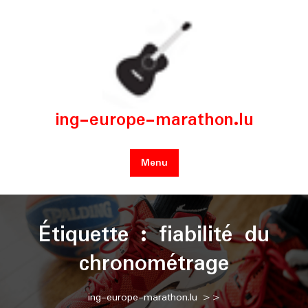
Skip
to
content
ing-europe-marathon.lu
Menu
Étiquette :
fiabilité du
chronométrage
ing-europe-marathon.lu
>>