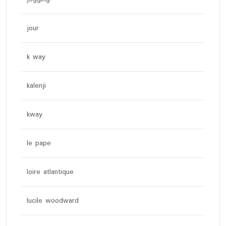
jour
k way
kalenji
kway
le pape
loire atlantique
lucile woodward