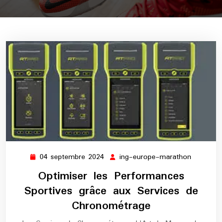
04 septembre 2024
ing-europe-marathon
04
ing-
septembre
europe-
Optimiser les Performances
2024
maratho
Sportives grâce aux Services de
Chronométrage