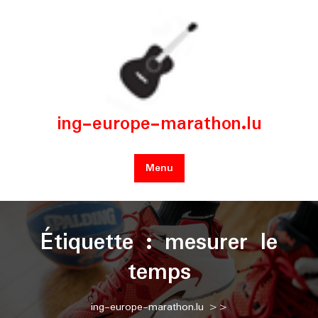
Skip
to
content
ing-europe-marathon.lu
Menu
Étiquette :
mesurer le
temps
ing-europe-marathon.lu
>>