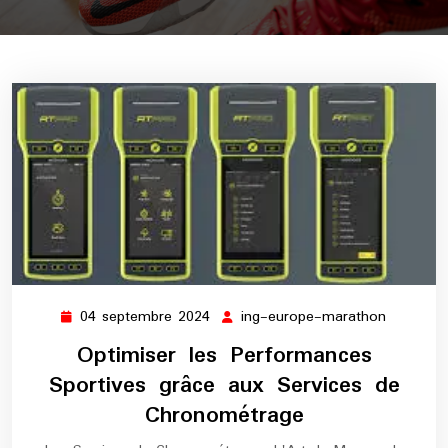
04 septembre 2024
ing-europe-marathon
04
ing-
septembre
europe-
Optimiser les Performances
2024
maratho
Sportives grâce aux Services de
Chronométrage