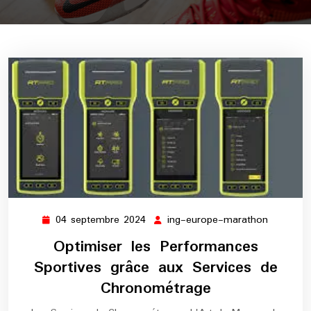
04 septembre 2024
ing-europe-marathon
04
ing-
septembre
europe-
Optimiser les Performances
2024
maratho
Sportives grâce aux Services de
Chronométrage