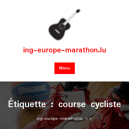
Skip
to
content
ing-europe-marathon.lu
Menu
Étiquette :
course cycliste
ing-europe-marathon.lu
>>