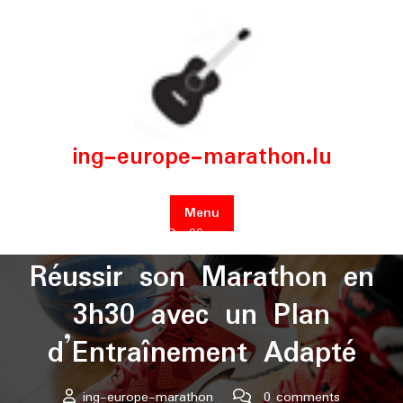
Skip
to
content
ing-europe-marathon.lu
Menu
Posted On 06 novembre 2025
Réussir son Marathon en
3h30 avec un Plan
d’Entraînement Adapté
ing-europe-marathon
0 comments