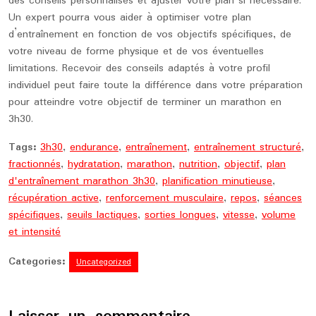
des conseils personnalisés et ajuster votre plan si nécessaire.
Un expert pourra vous aider à optimiser votre plan
d’entraînement en fonction de vos objectifs spécifiques, de
votre niveau de forme physique et de vos éventuelles
limitations. Recevoir des conseils adaptés à votre profil
individuel peut faire toute la différence dans votre préparation
pour atteindre votre objectif de terminer un marathon en
3h30.
Tags:
3h30
,
endurance
,
entraînement
,
entraînement structuré
,
fractionnés
,
hydratation
,
marathon
,
nutrition
,
objectif
,
plan
d'entraînement marathon 3h30
,
planification minutieuse
,
récupération active
,
renforcement musculaire
,
repos
,
séances
spécifiques
,
seuils lactiques
,
sorties longues
,
vitesse
,
volume
et intensité
Categories:
Uncategorized