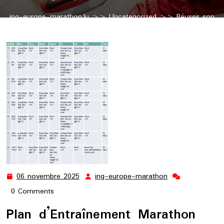
ing-europe-marathon.lu
>>
Uncategorized
>> Réussir son
Marathon en 3h30 avec un Plan d’Entraînement Adapté
06 novembre 2025
ing-europe-marathon
06
ing-
novembre
europe-
0 Comments
2025
marathon
Plan d’Entraînement Marathon