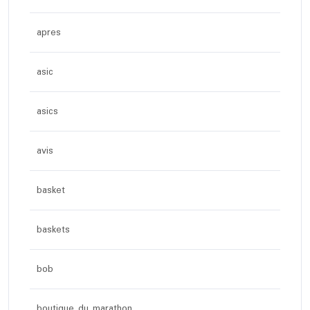
apres
asic
asics
avis
basket
baskets
bob
boutique du marathon