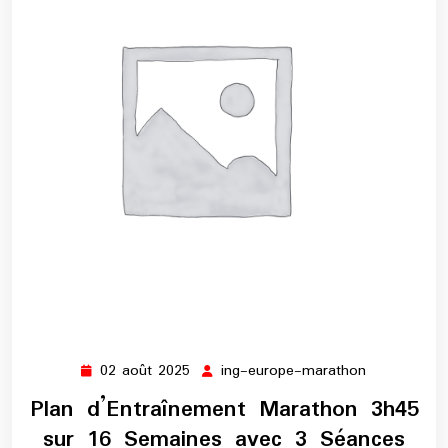
02 août 2025
ing-europe-marathon
02
ing-
août
europe-
Plan d’Entraînement Marathon 3h45
2025
marathon
sur 16 Semaines avec 3 Séances