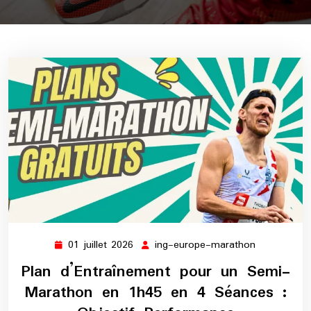
01 juillet 2026
ing-europe-marathon
01
ing-
juillet
europe-
Plan d’Entraînement pour un Semi-
2026
marathon
Marathon en 1h45 en 4 Séances :