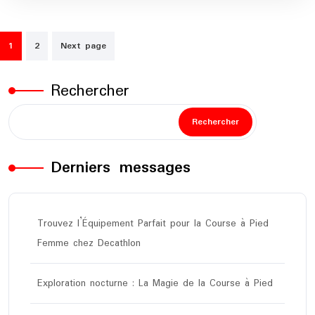
Pagination
1
2
Next page
des
publications
Rechercher
Rechercher
Derniers messages
Trouvez l’Équipement Parfait pour la Course à Pied
Femme chez Decathlon
Exploration nocturne : La Magie de la Course à Pied