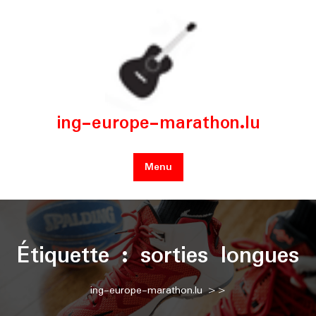
Skip
to
content
ing-europe-marathon.lu
Menu
Étiquette :
sorties longues
ing-europe-marathon.lu
>>