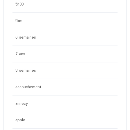
5h30
5km
6 semaines
7 ans
8 semaines
accouchement
annecy
apple