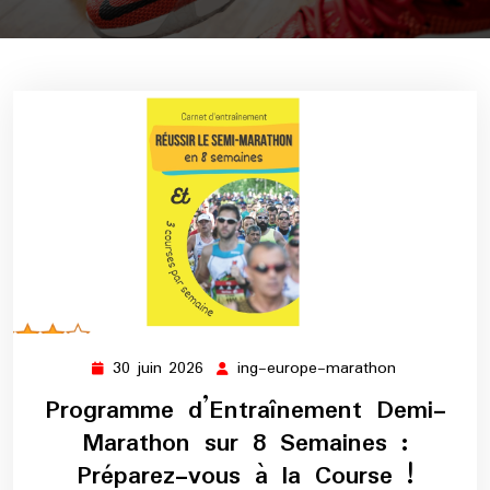
30 juin 2026
ing-europe-marathon
30
ing-
juin
europe-
Programme d’Entraînement Demi-
2026
marathon
Marathon sur 8 Semaines :
Préparez-vous à la Course !