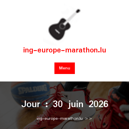
Skip
to
content
ing-europe-marathon.lu
Menu
Jour :
30 juin 2026
ing-europe-marathon.lu
>>