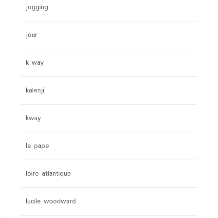
jogging
jour
k way
kalenji
kway
le pape
loire atlantique
lucile woodward