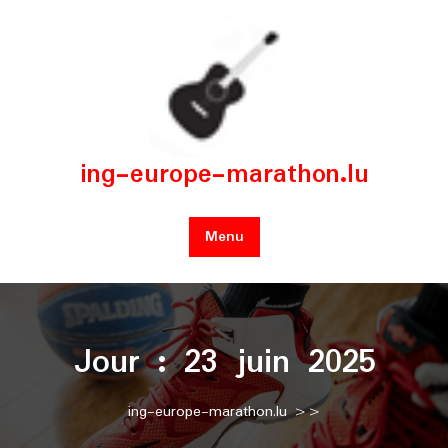
Skip
to
content
ing-europe-marathon.lu
Menu
Jour :
23 juin 2025
ing-europe-marathon.lu
>>