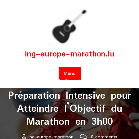
Skip
to
content
ing-europe-marathon.lu
Menu
Posted On 27 septembre 2025
Préparation Intensive pour
Atteindre l’Objectif du
Marathon en 3h00
ing-europe-marathon
0 comments