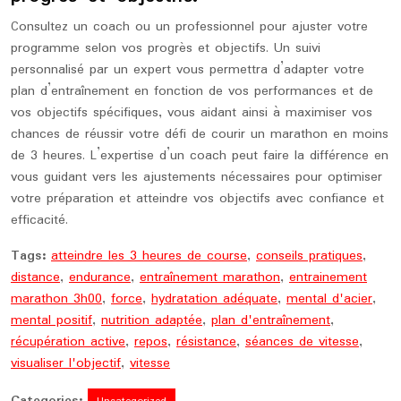
Consultez un coach ou un professionnel pour ajuster votre
programme selon vos progrès et objectifs. Un suivi
personnalisé par un expert vous permettra d’adapter votre
plan d’entraînement en fonction de vos performances et de
vos objectifs spécifiques, vous aidant ainsi à maximiser vos
chances de réussir votre défi de courir un marathon en moins
de 3 heures. L’expertise d’un coach peut faire la différence en
vous guidant vers les ajustements nécessaires pour optimiser
votre préparation et atteindre vos objectifs avec confiance et
efficacité.
Tags:
atteindre les 3 heures de course
,
conseils pratiques
,
distance
,
endurance
,
entraînement marathon
,
entrainement
marathon 3h00
,
force
,
hydratation adéquate
,
mental d'acier
,
mental positif
,
nutrition adaptée
,
plan d'entraînement
,
récupération active
,
repos
,
résistance
,
séances de vitesse
,
visualiser l'objectif
,
vitesse